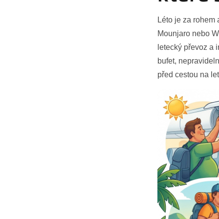
Léto je za rohem 
Mounjaro nebo Weg
letecký převoz a 
bufet, nepravideln
před cestou na let