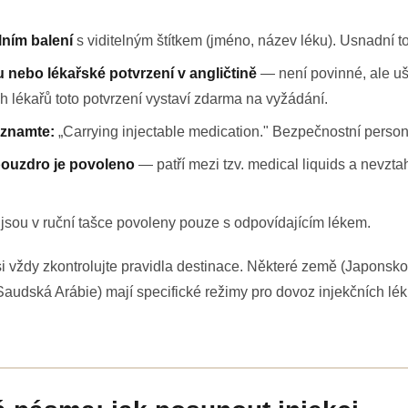
lním balení
s viditelným štítkem (jméno, název léku). Usnadní to 
 nebo lékařské potvrzení v angličtině
— není povinné, ale uše
 lékařů toto potvrzení vystaví zdarma na vyžádání.
oznamte:
„Carrying injectable medication." Bezpečnostní person
pouzdro je povoleno
— patří mezi tzv. medical liquids a nevzta
jsou v ruční tašce povoleny pouze s odpovídajícím lékem.
 vždy zkontrolujte pravidla destinace. Některé země (Japonsk
Saudská Arábie) mají specifické režimy pro dovoz injekčních lék