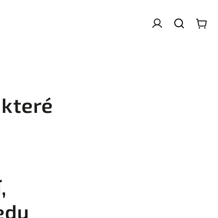
 které
,
ředu