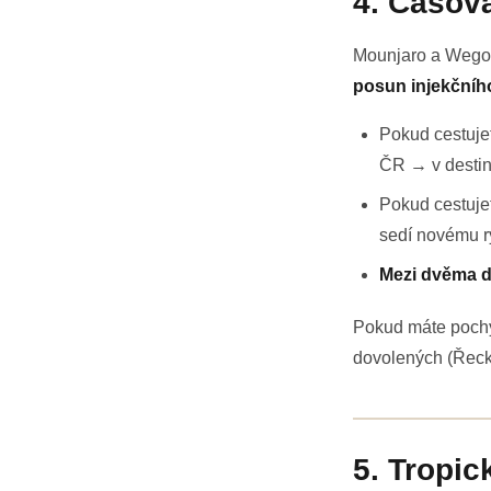
4. Časov
Mounjaro a Wegovy
posun injekčníh
Pokud cestuje
ČR → v destina
Pokud cestujet
sedí novému r
Mezi dvěma d
Pokud máte pochyb
dovolených (Řecko
5. Tropic