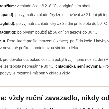
použitím:
v chladničce při 2–8 °C, v originálním obalu
zepatid):
po vyjmutí z chladničky lze uchovávat až 21 dní při tep
glutid):
po vyjmutí z chladničky až 28 dní při teplotě do 30 °C
aglutid):
po prvním použití až 56 dní při teplotě do 30 °C
ut.
Pero, které prošlo mrazem (i krátce), patří do koše, i kdyby
 nevratně poškodí proteinovou strukturu léku.
k pro dovolenou: pokud cesta a pobyt trvají méně než 21 dní (
te, že teplota nepřesáhne 30 °C,
chladnička není povinná
. Pro
 pobyty je rozumné mít pen v chladu vždy.
va: vždy ruční zavazadlo, nikdy 