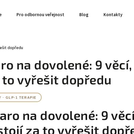
e
Pro odbornou veřejnost
Blog
Kontakty
řešit dopředu
o na dovolené: 9 věcí,
a to vyřešit dopředu
 · GLP-1 TERAPIE
ro na dovolené: 9 věcí
stojí za to vyřešit dop