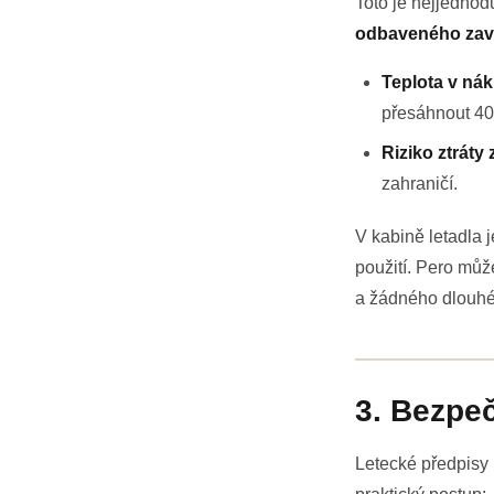
Toto je nejjednodu
odbaveného zav
Teplota v ná
přesáhnout 40 
Riziko ztráty
zahraničí.
V kabině letadla 
použití. Pero může
a žádného dlouhé
3. Bezpeč
Letecké předpisy 