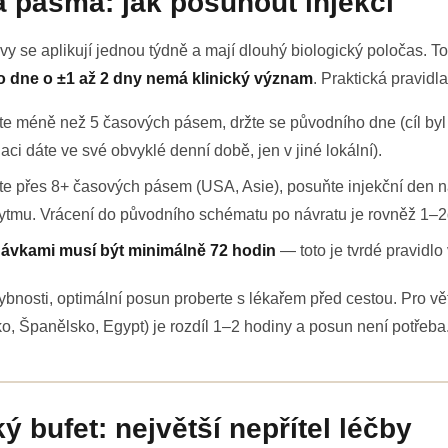
á pásma: jak posunout injekci
 se aplikují jednou týdně a mají dlouhý biologický poločas. T
o dne o ±1 až 2 dny nemá klinický význam
. Praktická pravidla
te méně než 5 časových pásem, držte se původního dne (cíl byl
ci dáte ve své obvyklé denní době, jen v jiné lokální).
e přes 8+ časových pásem (USA, Asie), posuňte injekční den na
ytmu. Vrácení do původního schématu po návratu je rovněž 1–
ávkami musí být minimálně 72 hodin
— toto je tvrdé pravidlo
nosti, optimální posun proberte s lékařem před cestou. Pro v
, Španělsko, Egypt) je rozdíl 1–2 hodiny a posun není potřeba
ký bufet: největší nepřítel léčby