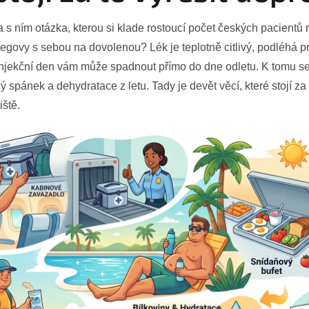
a s ním otázka, kterou si klade rostoucí počet českých pacientů 
ovy s sebou na dovolenou? Lék je teplotně citlivý, podléhá p
injekční den vám může spadnout přímo do dne odletu. K tomu se
ý spánek a dehydratace z letu. Tady je devět věcí, které stojí za t
iště.