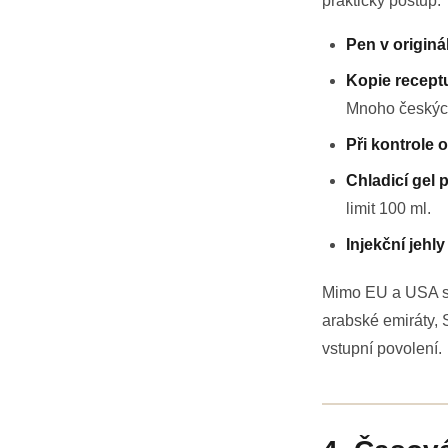
praktický postup:
Pen v originá
Kopie receptu
Mnoho českých
Při kontrole 
Chladicí gel 
limit 100 ml.
Injekční jehly
Mimo EU a USA si
arabské emiráty, 
vstupní povolení.