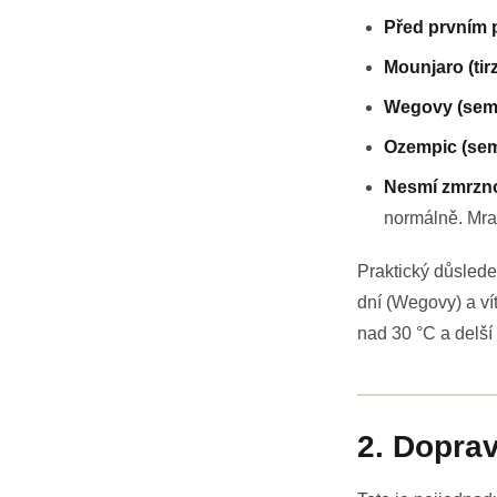
Před prvním 
Mounjaro (tir
Wegovy (sema
Ozempic (sem
Nesmí zmrzno
normálně. Mraz
Praktický důslede
dní (Wegovy) a ví
nad 30 °C a delší
2. Dopra