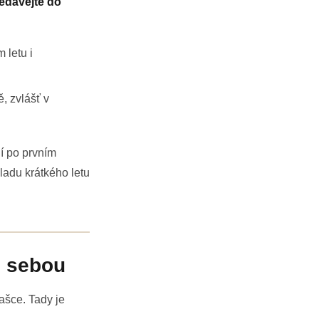
edávejte do
 letu i
, zvlášť v
í po prvním
ladu krátkého letu
s sebou
ašce. Tady je