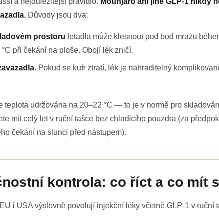
šší a nejdůležitější pravidlo.
Mounjaro ani jiné GLP-1 nikdy n
azadla.
Důvody jsou dva:
kladovém prostoru
letadla může klesnout pod bod mrazu během
°C při čekání na ploše. Obojí lék zničí.
 zavazadla.
Pokud se kufr ztratí, lék je nahraditelný komplikovaně
je teplota udržována na 20–22 °C — to je v normě pro skladován
te mít celý let v ruční tašce bez chladicího pouzdra (za předpok
ho čekání na slunci před nástupem).
nostní kontrola: co říct a co mít 
EU i USA výslovně povolují injekční léky včetně GLP-1 v ruční t