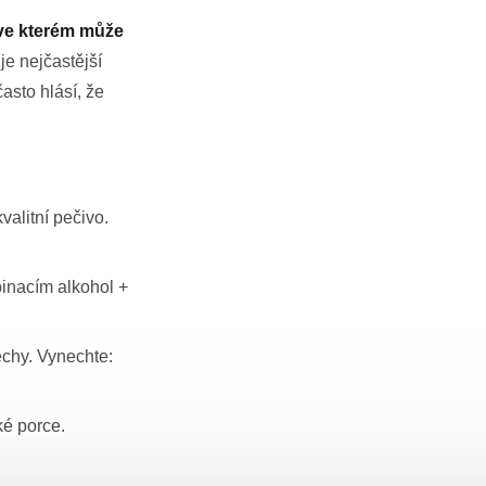
, ve kterém může
je nejčastější
často hlásí, že
valitní pečivo.
nacím alkohol +
echy. Vynechte:
ké porce.