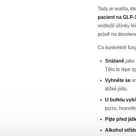
Tady je realita, k
pacient na GLP-1
vedlejší účinky lé
právě na dovolené
Co konkrétně fun
Snídaně
jako 
Tělo to lépe z
Vyhněte se
sm
těžké jídlo.
U bufetu vybí
pizzu, hranolk
Pijte před jí
Alkohol stří