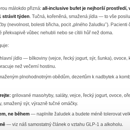
terou málokdo přizná:
all-inclusive bufet je nejhorší prostředí
 strávit týden
. Tučná, kořeněná, smažená jídla — to vše posilu
čby (nevolnost, bolesti břicha, pocit „plného žaludku"). Pacienti 
 překvapivě vůbec nehubli nebo se cítili hůř než doma.
guje:
hlavní jídlo — bílkoviny (vejce, řecký jogurt, sýr, šunka), ovoce, k
pracuje než večerní hostinu.
aženým plnohodnotným obědům, dezertům k nadbytek a kombi
rejte:
grilované maso/ryby, saláty, vejce, řecký jogurt, ovoce, oř
y, smažený sýr, výrazně tučné omáčky.
dlem, ne během
— naplníte žaludek a budete méně tolerovat vel
dmě
— viz náš samostatný článek o vztahu GLP-1 a alkoholu.