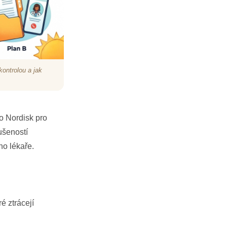
ontrolou a jak
o Nordisk pro
ušeností
ho lékaře.
é ztrácejí