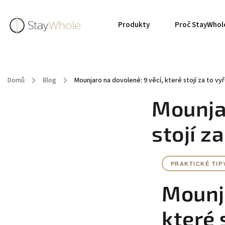
Produkty
Proč StayWhol
Domů
/
Blog
/
Mounjaro na dovolené: 9 věcí, které stojí za to vy
Mounjar
stojí z
PRAKTICKÉ TIPY
Mounja
které 