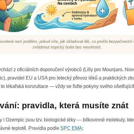
ovolené není problém, pokud víte, jak skladovat lék, co prošlo bezpečnostní k
zvládnout tropický bufet bez nevolnosti.
chází z oficiálních doporučení výrobců (Lilly pro Mounjaro, Nov
, pravidel EU a USA pro letecký převoz léků a praktických zk
 to lékařská konzultace — vždy se řiďte pokyny svého ošetřující
vání: pravidla, která musíte znát
i Ozempic jsou tzv. biologické léky — bílkovinné molekuly, kter
rávné teplotě. Pravidla podle
SPC EMA
: