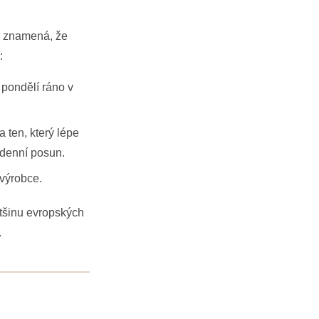
o znamená, že
:
 pondělí ráno v
 ten, který lépe
2denní posun.
 výrobce.
ětšinu evropských
.