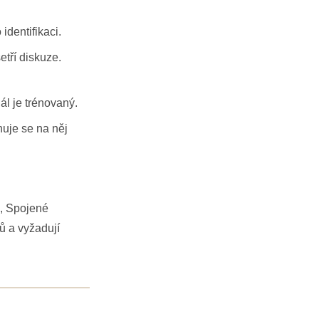
identifikaci.
tří diskuze.
ál je trénovaný.
huje se na něj
o, Spojené
ů a vyžadují