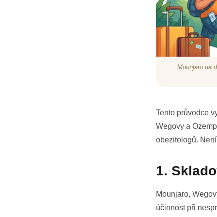
Mounjaro na d
Tento průvodce vy
Wegovy a Ozempic)
obezitologů. Není
1. Sklado
Mounjaro, Wegovy 
účinnost při nesp