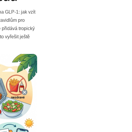
na GLP-1: jak vzít
ravidlům pro
 přidává tropický
o vyřešit ještě