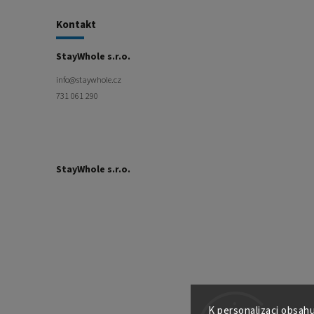
Kontakt
StayWhole s.r.o.
info
@
staywhole.cz
731 061 290
StayWhole s.r.o.
731
061
290
K personalizaci obsahu