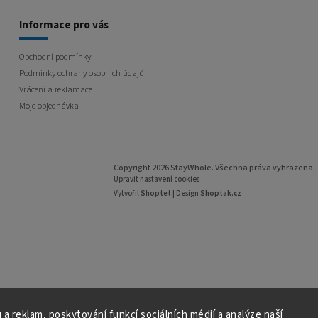
Informace pro vás
Obchodní podmínky
Podmínky ochrany osobních údajů
Vrácení a reklamace
Moje objednávka
Copyright 2026
StayWhole
. Všechna práva vyhrazena.
Upravit nastavení cookies
Vytvořil
Shoptet
| Design
Shoptak.cz
 a reklam, poskytování funkcí sociálních médií a analýze naší