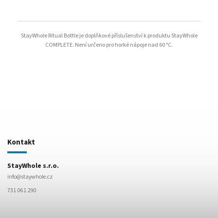
StayWhole Ritual Bottle je doplňkové příslušenství k produktu StayWhole
COMPLETE. Není určeno pro horké nápoje nad 60 °C.
Kontakt
StayWhole s.r.o.
info
@
staywhole.cz
731 061 290