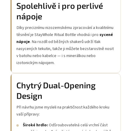
Spolehlivě i pro perlivé
nápoje
Díky preciznímu nizozemskému zpracování a kvalitnímu
těsnění je StayWhole Ritual Bottle vhodná i pro
sycené
nápoje
. Na rozdíl od běžných shakerů udrží tlak
nasycených tekutin, takže ji můžete bezstarostně nosit
v batohu nebo kabelce — i s minerálkou nebo
izotonickým nápojem.
Chytrý Dual-Opening
Design
Při návrhu jsme mysleli na praktičnost každého kroku
vaší přípravy:
Široké hrdlo:
Odšroubovatelná celá vrchní část