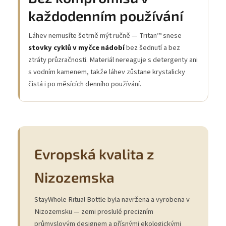
každodenním používání
Láhev nemusíte šetrně mýt ručně — Tritan™ snese
stovky cyklů v myčce nádobí
bez šednutí a bez
ztráty průzračnosti. Materiál nereaguje s detergenty ani
s vodním kamenem, takže láhev zůstane krystalicky
čistá i po měsících denního používání.
Evropská kvalita z
Nizozemska
StayWhole Ritual Bottle byla navržena a vyrobena v
Nizozemsku — zemi proslulé precizním
průmyslovým designem a přísnými ekologickými