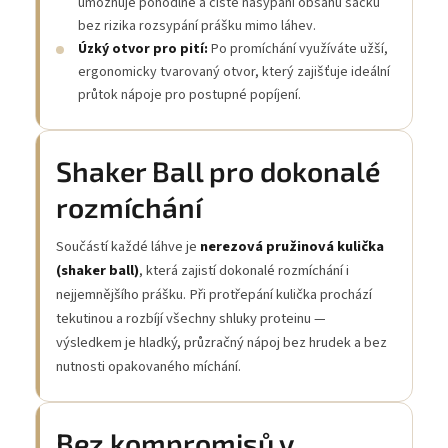
umožňuje pohodlné a čisté nasypání obsahu sáčků
bez rizika rozsypání prášku mimo láhev.
Úzký otvor pro pití:
Po promíchání využíváte užší,
ergonomicky tvarovaný otvor, který zajišťuje ideální
průtok nápoje pro postupné popíjení.
Shaker Ball pro dokonalé
rozmíchání
Součástí každé láhve je
nerezová pružinová kulička
(shaker ball)
, která zajistí dokonalé rozmíchání i
nejjemnějšího prášku. Při protřepání kulička prochází
tekutinou a rozbíjí všechny shluky proteinu —
výsledkem je hladký, průzračný nápoj bez hrudek a bez
nutnosti opakovaného míchání.
Bez kompromisů v