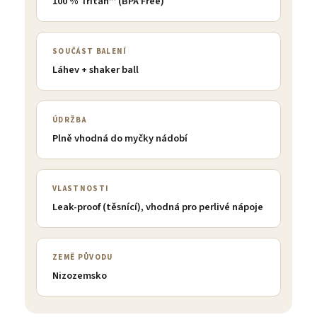
100 % Tritan™ (BPA Free)
SOUČÁST BALENÍ
Láhev + shaker ball
ÚDRŽBA
Plně vhodná do myčky nádobí
VLASTNOSTI
Leak-proof (těsnící), vhodná pro perlivé nápoje
ZEMĚ PŮVODU
Nizozemsko