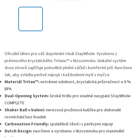
Oficiální láhev pro váš dopolední rituál StayWhole. Vyrobena
z
prémiového krystalického Tritanu™ v Nizozemsku. Unikátní systém
dvou otvorů zajišťuje pohodlné plnění sáčků i komfortní pití.
Navržena
tak, aby zvládla perlivé nápoje i každodenní mytí v myčce.
Materiál Tritan™:
extrémní odolnost, krystalická průzračnost a 0 %
BPA
Dual-Opening System:
široké hrdlo pro snadné nasypání StayWhole
COMPLETE
Shaker Ball v balení:
nerezová pružinová kulička pro dokonalé
rozmíchání bez hrudek
Carbonation Friendly:
spolehlivě těsní i s perlivými nápoji
Dutch Design:
navrženo a vyrobeno v Nizozemsku pro maximální